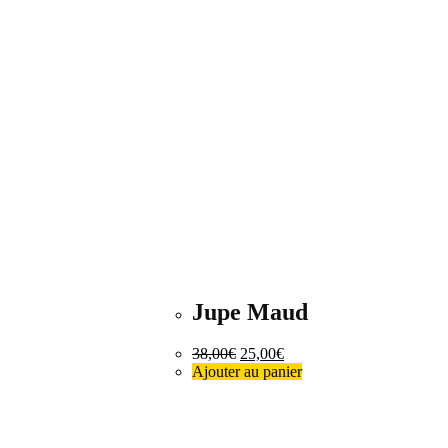
Jupe Maud
38,00
€
25,00
€
Ajouter au panier