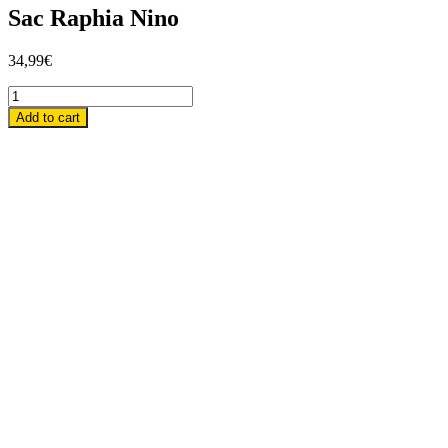
Sac Raphia Nino
34,99
€
Add to cart