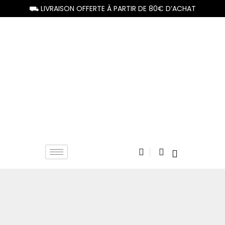
⛟ LIVRAISON OFFERTE À PARTIR DE 80€ D’ACHAT