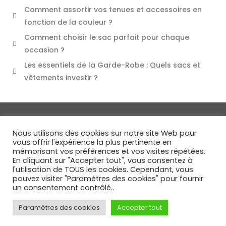
Comment assortir vos tenues et accessoires en
fonction de la couleur ?
Comment choisir le sac parfait pour chaque
occasion ?
Les essentiels de la Garde-Robe : Quels sacs et
vêtements investir ?
A propos
Conditions générales de vente
Nous utilisons des cookies sur notre site Web pour
Mentions légales
Politique des cookies
vous offrir l'expérience la plus pertinente en
mémorisant vos préférences et vos visites répétées.
Conditions générales d'utilisation
En cliquant sur "Accepter tout", vous consentez à
Règlement général sur la protection des données
l'utilisation de TOUS les cookies. Cependant, vous
pouvez visiter "Paramètres des cookies" pour fournir
un consentement contrôlé..
© Stelloy 2024
Paramètres des cookies
Accepter tout